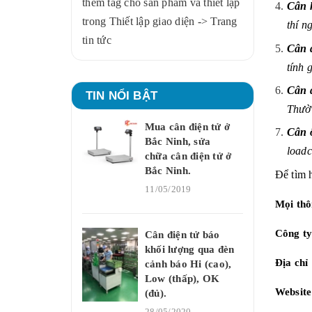
thêm tag cho sản phẩm và thiết lập
Cân k
trong Thiết lập giao diện -> Trang
thí n
tin tức
Cân đ
tính 
Cân 
TIN NỔI BẬT
Thườn
Mua cân điện tử ở
Cân ô
Bắc Ninh, sửa
loadc
chữa cân điện tử ở
Bắc Ninh.
Để tìm 
11/05/2019
Mọi thôn
Công ty
Cân điện tử báo
khối lượng qua đèn
Địa chỉ
cảnh báo Hi (cao),
Low (thấp), OK
Websit
(đủ).
28/05/2020