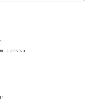
9
đủ). 28/05/2020
019