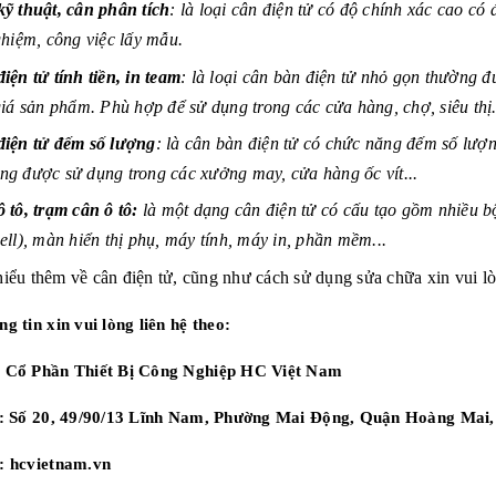
ỹ thuật, cân phân tích
: là loại cân điện tử có độ chính xác cao c
ghiệm, công việc lấy mẫu.
iện tử tính tiền, in team
: là loại cân bàn điện tử nhỏ gọn thường đ
giá sản phẩm. Phù hợp để sử dụng trong các cửa hàng, chợ, siêu thị.
điện tử đếm số lượng
: là cân bàn điện tử có chức năng đếm số lượ
g được sử dụng trong các xưởng may, cửa hàng ốc vít...
 tô, trạm cân ô tô:
là một dạng cân điện tử có cấu tạo gồm nhiều b
ell), màn hiển thị phụ, máy tính, máy in, phần mềm...
hiểu thêm về cân điện tử, cũng như cách sử dụng sửa chữa xin vui l
g tin xin vui lòng liên hệ theo:
 Cổ Phần Thiết Bị Công Nghiệp HC Việt Nam
 : Số 20, 49/90/13 Lĩnh Nam, Phường Mai Động, Quận Hoàng Mai,
e:
hcvietnam.vn