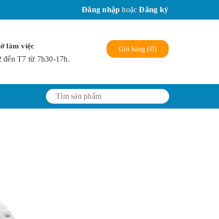
Đăng nhập
hoặc
Đăng ký
ờ làm việc
(
0
)
Giỏ hàng
 đến T7 từ 7h30-17h.