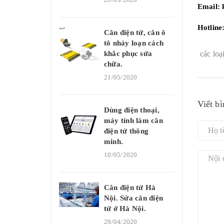
Email:
Hotline
Cân điện tử, cân ô
tô nhảy loạn cách
khắc phục sửa
các l
chữa.
21/05/2020
Viết bì
Dùng điện thoại,
máy tính làm cân
điện tử thông
minh.
10/05/2020
Cân điện tử Hà
Nội. Sửa cân điện
tử ở Hà Nội.
29/04/2020