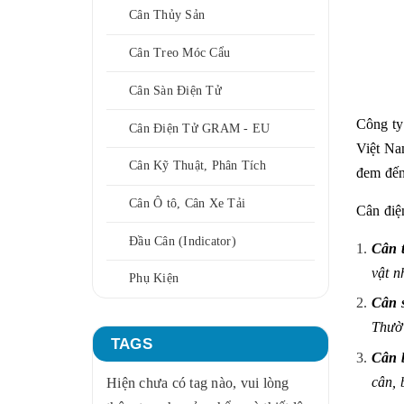
Cân Thủy Sản
Cân Treo Móc Cẩu
Cân Sàn Điện Tử
Công ty
Cân Điện Tử GRAM - EU
Việt N
Cân Kỹ Thuật, Phân Tích
đem đến
Cân Ô tô, Cân Xe Tải
Cân điệ
Đầu Cân (Indicator)
Cân 
vật n
Phụ Kiện
Cân s
Thườn
TAGS
Cân 
cân, 
Hiện chưa có tag nào, vui lòng