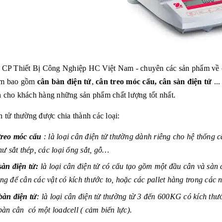
 CP Thiết Bị Công Nghiệp HC Việt Nam - chuyên các sản phẩm về câ
am bao gồm
cân bàn điện tử
,
cân treo móc cẩu, cân sàn điện tử
..
 cho khách hàng những sản phẩm chất lượng tốt nhất.
n tử thường được chia thành các loại:
treo móc cẩu
: là loại cân điện tử thường dành riêng cho hệ thống c
hư sắt thép, các loại ống sắt, gỗ…
àn điện tử
:
là loại cân điện tử có cấu tạo gồm một đầu cân và sàn
g để cân các vật có kích thước to, hoặc các pallet hàng trong cá
bàn điện tử
: là loại cân điện tử thường từ 3 đến 600KG có kích th
bàn cân có một loadcell ( cảm biến lực).