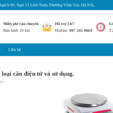
49, Ngách 90, Ngõ 13 Lĩnh Nam, Phường Vĩnh Tuy, Hà Nội,
Miễn phí vận chuyển
Hỗ trợ 24/7
Gi
Bán kính 10 km
Hotline:
T2
097 245 9869
tức
Liên hệ
.
loại cân điện tử và sử dụng.
19