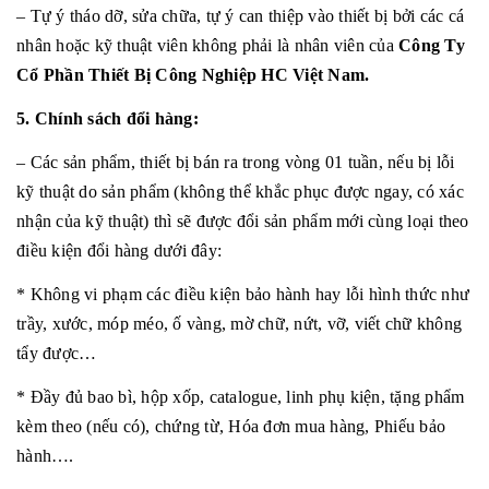
– Tự ý tháo dỡ, sửa chữa, tự ý can thiệp vào thiết bị bởi các cá
nhân hoặc kỹ thuật viên không phải là nhân viên của
Công Ty
Cổ Phần Thiết Bị Công Nghiệp HC Việt Nam.
5. Chính sách đổi hàng:
– Các sản phẩm, thiết bị bán ra trong vòng 01 tuần, nếu bị lỗi
kỹ thuật do sản phẩm (không thể khắc phục được ngay, có xác
nhận của kỹ thuật) thì sẽ được đổi sản phẩm mới cùng loại theo
điều kiện đổi hàng dưới đây:
* Không vi phạm các điều kiện bảo hành hay lỗi hình thức như
trầy, xước, móp méo, ố vàng, mờ chữ, nứt, vỡ, viết chữ không
tẩy được…
* Đầy đủ bao bì, hộp xốp, catalogue, linh phụ kiện, tặng phẩm
kèm theo (nếu có), chứng từ, Hóa đơn mua hàng, Phiếu bảo
hành….