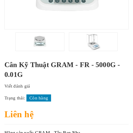
Cân Kỹ Thuật GRAM - FR - 5000G -
0.01G
Viết đánh giá
Trạng thái:
Còn hàng
Liên hệ
Hãng sản xuất: GRAM - Tây Ban Nha