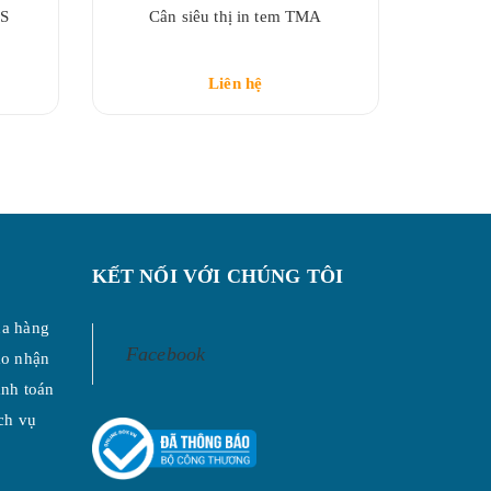
RS
Cân siêu thị in tem TMA
Cân Phâ
Liên hệ
KẾT NỐI VỚI CHÚNG TÔI
a hàng
Facebook
ao nhận
nh toán
ch vụ