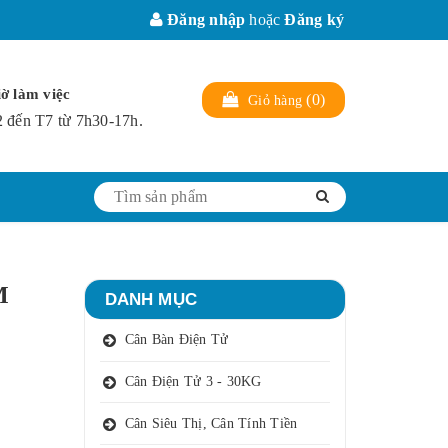
Đăng nhập
hoặc
Đăng ký
ờ làm việc
(
0
)
Giỏ hàng
 đến T7 từ 7h30-17h.
M
DANH MỤC
Cân Bàn Điện Tử
Cân Điện Tử 3 - 30KG
Cân Siêu Thị, Cân Tính Tiền